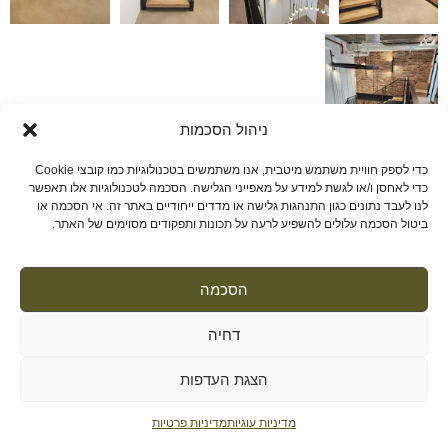
ניהול הסכמות
כדי לספק חוויית משתמש מיטבית, אנו משתמשים בטכנולוגיות כמו קובצי Cookie
כדי לאחסן ו/או לגשת למידע על מאפייני הגלישה. הסכמה לטכנולוגיות אלו תאפשר
לנו לעבד נתונים כגון התנהגות גלישה או מדדים ייחודיים באתר זה. אי הסכמה או
ביטול הסכמה עלולים להשפיע לרעה על תכונות ותפקודים מסוימים של האתר.
איזומטריה
–
הנדסה וקבלנות בע"מ
פקס: 09-7438823
ת.ד 604 הוד השרון
הסכמה
הצהרת פרטיות »
מדיניות שימוש בקוקיז »
הצהרת נגישות »
דחיה
PushUp | Digital Marketing
הצגת העדפות
מדיניות עוגיות
מדיניות פרטיות