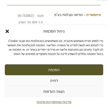
איזומטריה
–
הנדסה וקבלנות בע"מ
פקס: 09-7438823
ת.ד 604 הוד השרון
ניהול הסכמות
הצהרת פרטיות »
מדיניות שימוש בקוקיז »
הצהרת נגישות »
כדי לספק חוויית משתמש מיטבית, אנו משתמשים בטכנולוגיות כמו קובצי Cookie
כדי לאחסן ו/או לגשת למידע על מאפייני הגלישה. הסכמה לטכנולוגיות אלו תאפשר
PushUp | Digital Marketing
לנו לעבד נתונים כגון התנהגות גלישה או מדדים ייחודיים באתר זה. אי הסכמה או
ביטול הסכמה עלולים להשפיע לרעה על תכונות ותפקודים מסוימים של האתר.
הסכמה
דחיה
הצגת העדפות
מדיניות עוגיות
מדיניות פרטיות