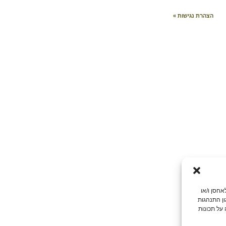
הצהרת נגישות »
 אנו משתמשים בטכנולוגיות כמו קובצי Cookie כדי לאחסן ו/או
ון התנהגות
על תכונות